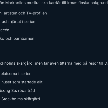
n Markoolios musikaliska karriär till Irmas finska bakgrund
 artisten och TV-profilen
h hjärtat i serien
uccén
ko och barnbarnen
tockholms skärgård, men tar även tittarna med på resor till 
platserna i serien
uset som startade allt
song 3:s röda tråd
 Stockholms skärgård