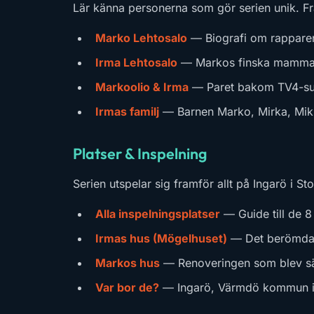
Lär känna personerna som gör serien unik. Frå
Marko Lehtosalo
— Biografi om rapparen,
Irma Lehtosalo
— Markos finska mamma oc
Markoolio & Irma
— Paret bakom TV4-s
Irmas familj
— Barnen Marko, Mirka, Mik
Platser & Inspelning
Serien utspelar sig framför allt på Ingarö i S
Alla inspelningsplatser
— Guide till de 8 
Irmas hus (Mögelhuset)
— Det berömda h
Markos hus
— Renoveringen som blev sä
Var bor de?
— Ingarö, Värmdö kommun i