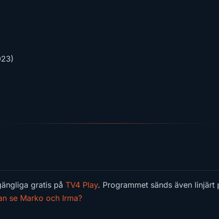
023)
gängliga gratis på
TV4 Play
. Programmet sänds även linjärt 
an se Marko och Irma?