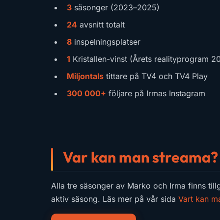
3
säsonger (2023–2025)
24
avsnitt totalt
8
inspelningsplatser
1
Kristallen-vinst (Årets realityprogram 2
Miljontals
tittare på TV4 och TV4 Play
300 000+
följare på Irmas Instagram
Var kan man streama?
Alla tre säsonger av Marko och Irma finns till
aktiv säsong. Läs mer på vår sida
Vart kan m