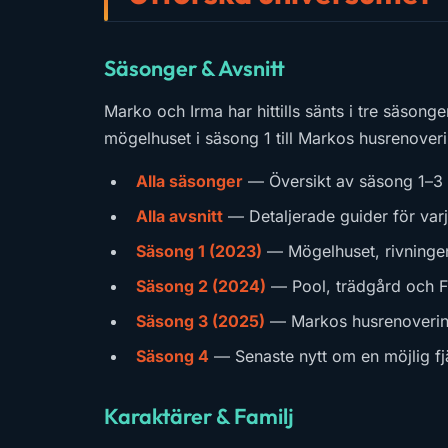
Säsonger & Avsnitt
Marko och Irma har hittills sänts i tre säsong
mögelhuset i säsong 1 till Markos husrenover
Alla säsonger
— Översikt av säsong 1–3
Alla avsnitt
— Detaljerade guider för var
Säsong 1 (2023)
— Mögelhuset, rivningen
Säsong 2 (2024)
— Pool, trädgård och F
Säsong 3 (2025)
— Markos husrenovering
Säsong 4
— Senaste nytt om en möjlig f
Karaktärer & Familj