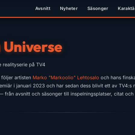
Avsnitt
Nyheter
Säsonger
Karaktä
 Universe
e realityserie på TV4
följer artisten
Marko "Markoolio" Lehtosalo
och hans fin
miär i januari 2023 och har sedan dess blivit ett av TV4:s 
 från avsnitt och säsonger till inspelningsplatser, citat oc