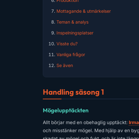
Produktion
Mottagande & utmärkelser
Teman & analys
Inspelningsplatser
Visste du?
Vanliga frågor
Se även
Handling säsong 1
Mögelupptäckten
Allt börjar med en obehaglig upptäckt:
Irma
och misstänker mögel. Med hjälp av en bygg
skadat av mögel och fukt, och är inte längr