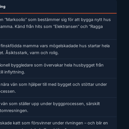
ing
n ”Markoolio” som bestämmer sig för att bygga nytt hus
mamma. Känd från hits som ”Elektransen” och ”Ragga
finskfödda mamma vars mögelskadade hus startar hela
t. Åsiktsstark, varm och rolig.
ionell byggledare som övervakar hela husbygget från
ill inflyttning.
nära vän som hjälper till med bygget och stöttar under
ocessen.
vän som ställer upp under byggprocessen, särskilt
tomresningen.
lskade katt som försvinner under rivningen – och blir en