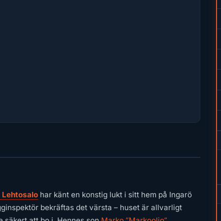
 Lehtosalo
har känt en konstig lukt i sitt hem på Ingarö
inspektör bekräftas det värsta – huset är allvarligt
e säkert att bo i. Hennes son
Marko ”Markoolio”