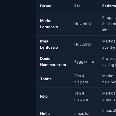
Person
Roll
Beskrivn
Rappare
Marko
Huvudroll
åt sin 
Lehtosalo
lätt”.
Irma
Markos 
Huvudroll
Lehtosalo
äventyre
Daniel
Profess
Byggledare
Hammarström
rivning t
Vän &
Markos 
Tobbe
hjälpare
hela pr
Vän &
Markos 
Filip
hjälpare
under s
Irmas ä
Nellu
Irmas katt