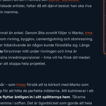
kade artister, fattar då ett djärvt beslut: han ska riva
 sin mamma.
annat än enkel. Genom åtta avsnitt följer vi Marko,
Irma
om rivning, bygglov, cementgjutning och stomresning.
er tidskrävande än någon kunde föreställa sig. Längs
lu
försvinner mitt under rivningen och Irma är
sina inredningsvisioner – Irma vill ha finsk stil medan
 att stoppa hela projektet.
pår – som
Irmas
försök att ta körkort med Marko som
p för att hitta de perfekta möblerna. Allt kulminerar i ett
a flyttar äntligen in i sitt splitternya hem
. Tårarna
hemma i soffan. Det är ögonblicket som gjorde att hela