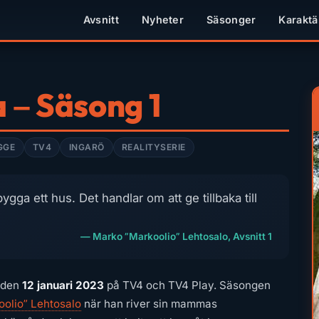
Avsnitt
Nyheter
Säsonger
Karaktä
 – Säsong 1
GGE
TV4
INGARÖ
REALITYSERIE
ygga ett hus. Det handlar om att ge tillbaka till
— Marko ”Markoolio” Lehtosalo, Avsnitt 1
 den
12 januari 2023
på TV4 och TV4 Play. Säsongen
olio” Lehtosalo
när han river sin mammas