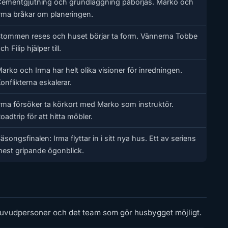
ementgjutning och grundläggning påbörjas. Marko och
rma bråkar om planeringen.
tommen reses och huset börjar ta form. Vännerna Tobbe
ch Filip hjälper till.
arko och Irma har helt olika visioner för inredningen.
onflikterna eskalerar.
rma försöker ta körkort med Marko som instruktör.
oadtrip för att hitta möbler.
äsongsfinalen: Irma flyttar in i sitt nya hus. Ett av seriens
est gripande ögonblick.
 huvudpersoner och det team som gör husbygget möjligt.