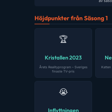
av säso
Höjdpunkter från Säsong 1
🏆
Kristallen 2023
Ne
Årets Realityprogram – Sveriges
Katten
finaste TV-pris
😭
Inflyttningen