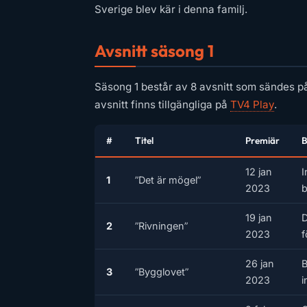
Sverige blev kär i denna familj.
Avsnitt säsong 1
Säsong 1 består av 8 avsnitt som sändes p
avsnitt finns tillgängliga på
TV4 Play
.
#
Titel
Premiär
B
12 jan
I
1
”Det är mögel”
2023
b
19 jan
D
2
”Rivningen”
2023
f
26 jan
B
3
”Bygglovet”
2023
i