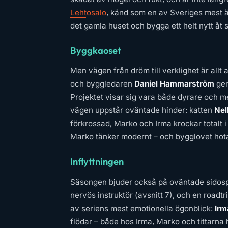
Lehtosalo
, känd som en av Sveriges mest äls
det gamla huset och bygga ett helt nytt åt
Byggkaoset
Men vägen från dröm till verklighet är allt 
och byggledaren
Daniel Hammarström
gen
Projektet visar sig vara både dyrare och m
vägen uppstår oväntade hinder: katten
Nel
förkrossad, Marko och Irma krockar totalt i 
Marko tänker modernt – och bygglovet hotar
Inflyttningen
Säsongen bjuder också på oväntade sidos
nervös instruktör (avsnitt 7), och en roadtri
av seriens mest emotionella ögonblick:
Irm
flödar – både hos Irma, Marko och tittarna 