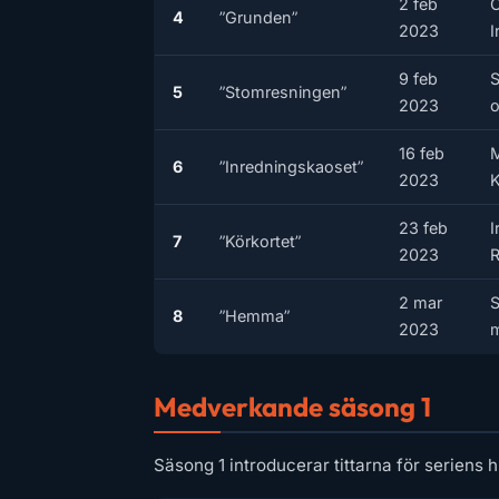
2 feb
C
4
”Grunden”
2023
I
9 feb
S
5
”Stomresningen”
2023
o
16 feb
M
6
”Inredningskaoset”
2023
K
23 feb
I
7
”Körkortet”
2023
R
2 mar
S
8
”Hemma”
2023
m
Medverkande säsong 1
Säsong 1 introducerar tittarna för seriens