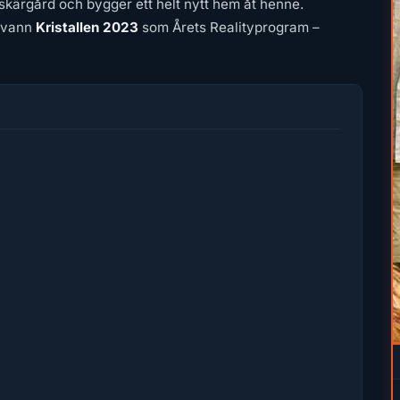
skärgård och bygger ett helt nytt hem åt henne.
h vann
Kristallen 2023
som Årets Realityprogram –