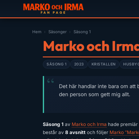
Hem
›
Säsonger
›
Säsong 1
Marko och Irma
SÄSONG 1
2023
KRISTALLEN
HUSBY
Det här handlar inte bara om att b
den person som gett mig allt.
Säsong 1
av
Marko och Irma
hade premiär
består av
8 avsnitt
och följer
Marko ”Marko