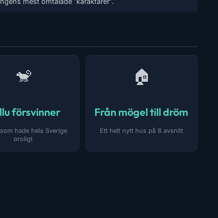
ngens mest omtalade ”karaktärer”.
🐒
🏠
llu försvinner
Från mögel till dröm
 som hade hela Sverige
Ett helt nytt hus på 8 avsnitt
oroligt