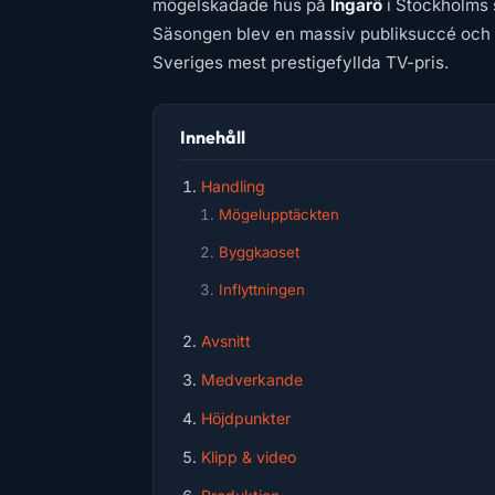
mögelskadade hus på
Ingarö
i Stockholms 
Säsongen blev en massiv publiksuccé oc
Sveriges mest prestigefyllda TV-pris.
Innehåll
Handling
Mögelupptäckten
Byggkaoset
Inflyttningen
Avsnitt
Medverkande
Höjdpunkter
Klipp & video