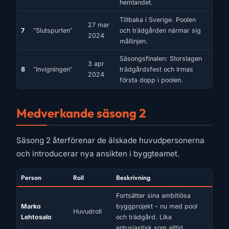
hemlandet.
Tillbaka i Sverige. Poolen
27 mar
7
”Slutspurten”
och trädgården närmar sig
2024
mållinjen.
Säsongsfinalen: Storslagen
3 apr
8
”Invigningen”
trädgårdsfest och Irmas
2024
första dopp i poolen.
Medverkande säsong 2
Säsong 2 återförenar de älskade huvudpersonerna
och introducerar nya ansikten i byggteamet.
Person
Roll
Beskrivning
Fortsätter sina ambitiösa
Marko
byggprojekt – nu med pool
Huvudroll
Lehtosalo
och trädgård. Lika
entusiastisk som alltid.