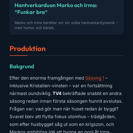
Hantverkarduon Marko och Irma:
”Funkar bra”
Marko och Irma berättar om sin unika hantverkardynamik –
med humor och kärlek.
Produktion
Bakgrund
Efter den enorma framgången med
Säsong 1
–
inklusive Kristallen-vinsten – var en fortsättning
närmast oundviklig.
TV4
bekräftade snabbt en andra
säsong redan innan första säsongen hunnit avslutas.
Frågan var: vad gör man när huset redan är byggt?
Svaret blev att flytta fokus utomhus – trädgården,
som efter husbygget såg ut som en krigszon, och
Markos ambitiösa idé att bygga en pool åt Irma.