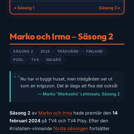
« Säsong 1
Säsong 3 »
Marko och Irma – Säsong 2
SÄSONG 2
2024
TRÄDGÅRD
FINLAND
POOL
TV4
INGARÖ
Nu har vi byggt huset, men trädgården ser ut
som en krigszon. Det är dags att fixa det också!
— Marko ”Markoolio” Lehtosalo, Säsong 2
Säsong 2
av
Marko och Irma
hade premiär den
14
februari 2024
på TV4 och TV4 Play. Efter den
Kristallen-vinnande
första säsongen
fortsätter