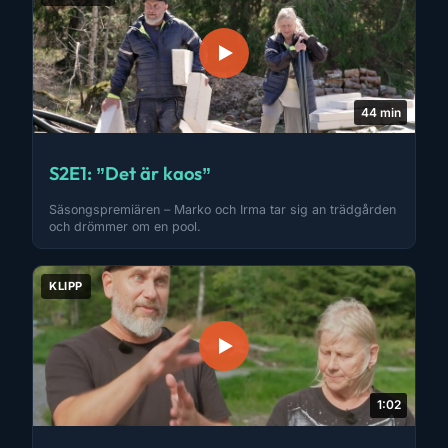
44 min
S2E1: ”Det är kaos”
Säsongspremiären – Marko och Irma tar sig an trädgården
och drömmer om en pool.
KLIPP
1:02