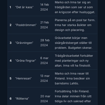
Marko och Irma tar sig an
14 feb
1
”Det är kaos”
trädgården som ser ut som
2024
en krigszon efter husbygget.
Planerna på en pool tar form.
21 feb
2
”Pooldrömmen”
Irma har starka åsikter om
2024
design och placering.
Grävarbetet börjar men
28 feb
3
”Grävningen”
skärgårdsberget ställer till
2024
problem. Budgeten skenar.
Trädgårdsarbetet fortsätter
6 mar
4
”Gröna fingrar”
med planteringar och ny
2024
altan. Irma vill ha finskstil.
Marko och Irma reser till
13 mar
5
”Hemresan”
Finland. Irma besöker sin
2024
barndoms Lahtis.
Fortsättning från Finland.
20 mar
Irma delar minnen från sitt
6
”Rötterna”
2024
tidiga liv och saknad efter