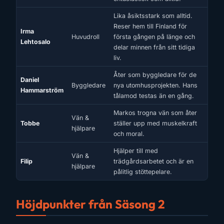
Lika åsiktsstark som alltid.
Reser hem till Finland för
Irma
Huvudroll
första gången på länge och
Lehtosalo
delar minnen från sitt tidiga
liv.
Åter som byggledare för de
Daniel
Byggledare
nya utomhusprojekten. Hans
Hammarström
tålamod testas än en gång.
Markos trogna vän som åter
Vän &
Tobbe
ställer upp med muskelkraft
hjälpare
och moral.
Hjälper till med
Vän &
Filip
trädgårdsarbetet och är en
hjälpare
pålitlig stöttepelare.
Höjdpunkter från Säsong 2