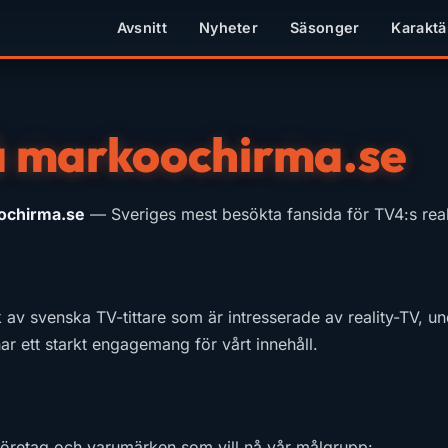
Avsnitt
Nyheter
Säsonger
Karaktä
å markoochirma.se
ochirma.se
— Sveriges mest besökta fansida för TV4:s real
av svenska TV-tittare som är intresserade av reality-TV, un
r ett starkt engagemang för vårt innehåll.
 företag och varumärken som vill nå vår målgrupp: