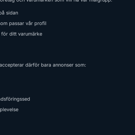
på sidan
som passar vår profil
för ditt varumärke
accepterar därför bara annonser som:
adsföringssed
plevelse