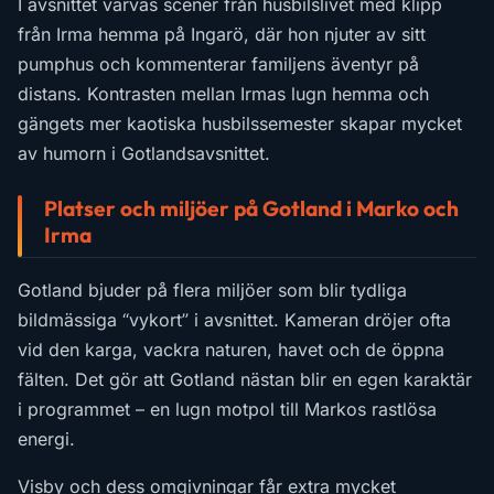
I avsnittet varvas scener från husbilslivet med klipp
från Irma hemma på Ingarö, där hon njuter av sitt
pumphus och kommenterar familjens äventyr på
distans. Kontrasten mellan Irmas lugn hemma och
gängets mer kaotiska husbilssemester skapar mycket
av humorn i Gotlandsavsnittet.
Platser och miljöer på Gotland i Marko och
Irma
Gotland bjuder på flera miljöer som blir tydliga
bildmässiga “vykort” i avsnittet. Kameran dröjer ofta
vid den karga, vackra naturen, havet och de öppna
fälten. Det gör att Gotland nästan blir en egen karaktär
i programmet – en lugn motpol till Markos rastlösa
energi.
Visby och dess omgivningar får extra mycket