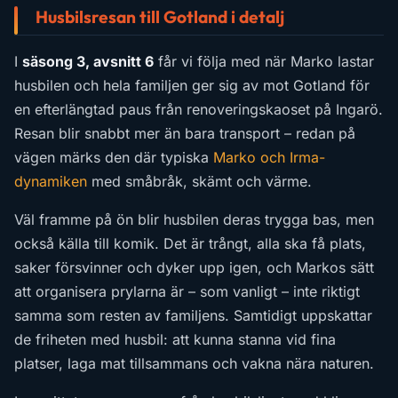
Husbilsresan till Gotland i detalj
I
säsong 3, avsnitt 6
får vi följa med när Marko lastar
husbilen och hela familjen ger sig av mot Gotland för
en efterlängtad paus från renoveringskaoset på Ingarö.
Resan blir snabbt mer än bara transport – redan på
vägen märks den där typiska
Marko och Irma-
dynamiken
med småbråk, skämt och värme.
Väl framme på ön blir husbilen deras trygga bas, men
också källa till komik. Det är trångt, alla ska få plats,
saker försvinner och dyker upp igen, och Markos sätt
att organisera prylarna är – som vanligt – inte riktigt
samma som resten av familjens. Samtidigt uppskattar
de friheten med husbil: att kunna stanna vid fina
platser, laga mat tillsammans och vakna nära naturen.