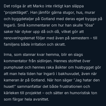
Det roliga är att Marko inte riktigt kan släppa
“projektläget”. Han jämför gärna stugor, hus, murar
och byggdetaljer på Gotland med deras eget bygge på
Ingarö. Små kommentarer om hur han skulle “lösa”
saker här dyker upp då och då, vilket gör att
renoveringstemat följer med även på semestern – till
familjens både irritation och skratt.
Irma, som stannar kvar hemma, blir en slags
kommentator från sidlinjen. Hennes stolthet över
pumphuset och hennes raka åsikter om husbygget gör
att man hela tiden har Ingarö i bakhuvudet, även när
kameran är på Gotland. När hon säger “Jag hatar den
huset!” sammanfattar det både frustrationen och
kärleken till projektet – och sätter en humoristisk ton
som färgar hela avsnittet.