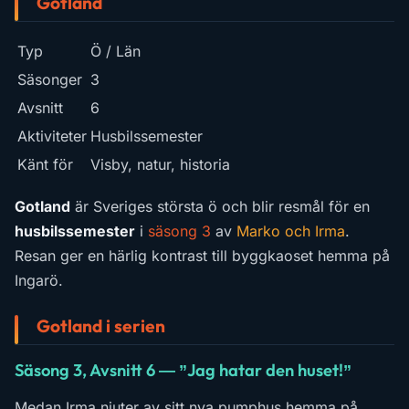
Gotland
Typ
Ö / Län
Säsonger
3
Avsnitt
6
Aktiviteter
Husbilssemester
Känt för
Visby, natur, historia
Gotland
är Sveriges största ö och blir resmål för en
husbilssemester
i
säsong 3
av
Marko och Irma
.
Resan ger en härlig kontrast till byggkaoset hemma på
Ingarö.
Gotland i serien
Säsong 3, Avsnitt 6 — ”Jag hatar den huset!”
Medan Irma njuter av sitt nya pumphus hemma på