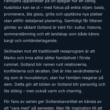
Familjens upplevelser på ön speglar hur en vanlig
husbilstur kan se ut – med fokus på enkla nöjen: bada,
promenera, äta glass, grilla och upptäcka nya platser
utan alltför detaljerad planering. Samtidigt får tittaren
glimtar av sådant Gotland är känt för: kultur, historia,
sommarstämning och ett landskap som både känns
kargt och omhändertagande.
Skillnaden mot ett traditionellt reseprogram är att
Marko och Irma alltid sätter familjelivet i första
rummet. Gotland blir ramen runt relationerna,
konflikterna och skratten. Det är inte sevärdheterna i
sig som är huvudstoryn, utan hur familjen reagerar på
dem. Detta gör att bilden av Gotland blir personlig och
lite stökig – men också varm och charmig.
För fans av serien ger Gotlandsavsnittet en känsla av
att “vara med” på semester. Man får inspiration till att